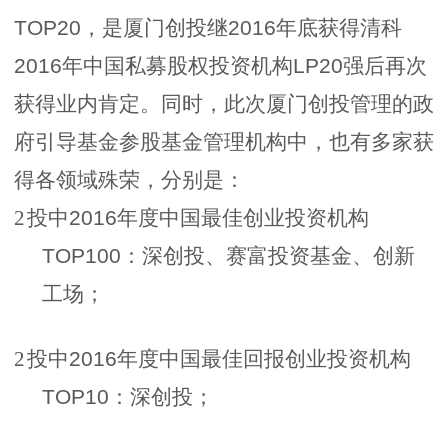
TOP20，是厦门创投继2016年底获得清科
2016年中国私募股权投资机构LP20强后再次
获得业内肯定。同时，此次厦门创投管理的政
府引导基金参股基金管理机构中，也有多家获
得各领域殊荣，分别是：
2
投中2016年度中国最佳创业投资机构
TOP100：深创投、赛富投资基金、创新
工场；
2
投中2016年度中国最佳回报创业投资机构
TOP10：深创投；