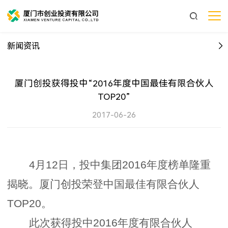
新闻资讯
厦门创投获得投中“2016年度中国最佳有限合伙人
TOP20”
2017-06-26
4
月12日，投中集团2016年度榜单隆重
揭晓。厦门创投荣登中国最佳有限合伙人
TOP20。
此次获得投中2016年度有限合伙人