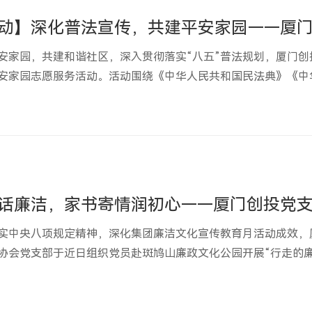
安家园，共建和谐社区，深入贯彻落实“八五”普法规划，厦门
安家园志愿服务活动。活动围绕《中华人民共和国民法典》《中
实中央八项规定精神，深化集团廉洁文化宣传教育月活动成效，
协会党支部于近日组织党员赴斑鸠山廉政文化公园开展“行走的廉
..