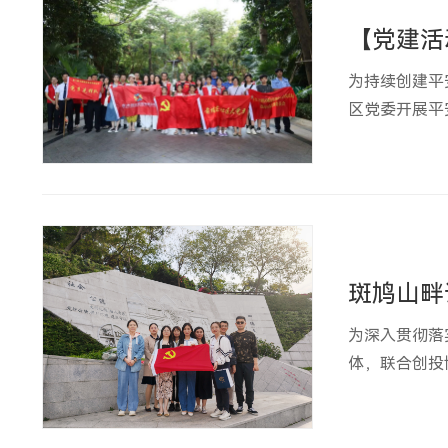
为持续创建平
区党委开展平
民日常生活...
为深入贯彻落
体，联合创投
景浸润+文化共.