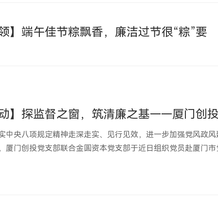
领】端午佳节粽飘香，廉洁过节很“粽”要
实中央八项规定精神走深走实、见行见效，进一步加强党风政风
，厦门创投党支部联合金圆资本党支部于近日组织党员赴厦门市
..