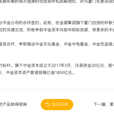
发展所需的得天独厚的优势条件和战略地位，对与厦门在更深领
与中金公司的合作签约。此前，在金圆集团旗下厦门创投的积极
位的沟通交流，积极争取中金资本向我市倾斜资源，将更多的中
紧密合作，争取推动中金文化基金、中金中电基金、中金优选接
的标杆。旗下中金资本成立于
2017
年
3
月，注册资金
20
亿元，是
末，中金资本资产管理规模已逾
1800
亿元。
把产品做得很屌
返回列表
下一篇：第