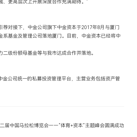
域、更高层次上开展深度合作充满期待。”
引荐对接下，中金公司旗下中金资本于
2017
年
8
月与厦门
金系基金及管理公司落地厦门。目前，中金资本已经将中
力二级份额母基金等与我市达成合作并落地。
中金公司统一的私募投资管理平台，主营业务包括资产管
二届中国马拉松博览会——“体育+资本”主题峰会圆满成功