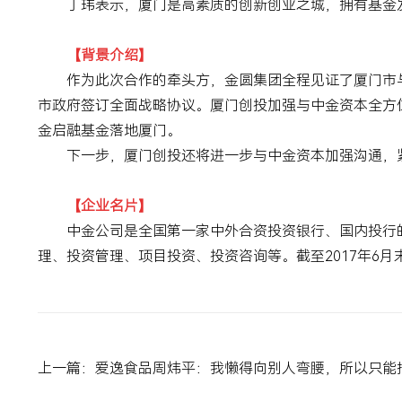
丁玮表示，厦门是高素质的创新创业之城，拥有基金
【背景介绍】
作为此次合作的牵头方，金圆集团全程见证了厦门市
市政府签订全面战略协议。厦门创投加强与中金资本全方
金启融基金落地厦门。
下一步，厦门创投还将进一步与中金资本加强沟通，
【企业名片】
中金公司是全国第一家中外合资投资银行、国内投行
理、投资管理、项目投资、投资咨询等。截至
2017
年
6
月
上一篇：爱逸食品周炜平：我懒得向别人弯腰，所以只能