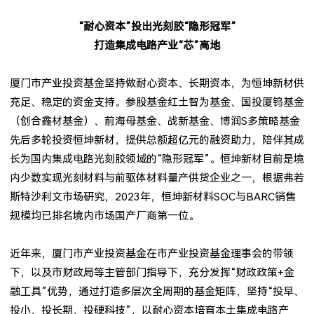
“耐心资本”投出光刻胶“隐形冠军”
打造集成电路产业“芯”高地
厦门市产业投资基金坚持做耐心资本、长期资本，为恒坤新材供
充足、稳定的资金支持。参股基金红土智为基金、国投厦钨基金
（创合鑫材基金）、前海母基金、战新基金、博润S多策略基金
先后多轮投资恒坤新材，提供总额超亿元的融资助力，陪伴其成
长为国内集成电路光刻胶领域的“隐形冠军”。恒坤新材目前是境
内少数实现光刻材料与前驱体材料量产供货企业之一，根据弗若
斯特沙利文市场研究，2023年，恒坤新材料SOC与BARC销售
规模均已排名境内市场国产厂商第一位。
近年来，厦门市产业投资基金在市产业投资基金理事会的带领
下，以及市财政局等主管部门指导下，充分发挥“财政政策+金
融工具”优势，通过打造多层次全周期的基金矩阵，坚持“投早、
投小、投长期、投硬科技”，以耐心资本培育本土集成电路产