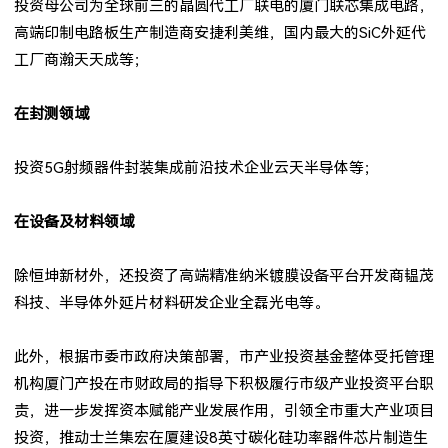
投资母公司为全球前三的晶圆代工厂联电的厦门联芯集成电路，
高端印制电路板生产制造商安捷利美维，国内最大的SiC外延代
工厂商瀚天天成等；
在封测领域
投资5G射频器件封装集成前沿技术企业云天半导体等；
在设备及材料领域
除恒坤新材外，还投资了高端精准纳米镀膜设备平台开发商韫茂
科技、半导体外延片材料研发企业全磊光电等。
此外，根据市委市政府决策部署，市产业投资基金整体受托管理
机构厦门产投在市财政局的指导下积极履行市级产业投资平台职
责，进一步发挥资本赋能产业发展作用，引领全市重大产业项目
投资，推动士兰集宏在厦建设8英寸碳化硅功率器件芯片制造生