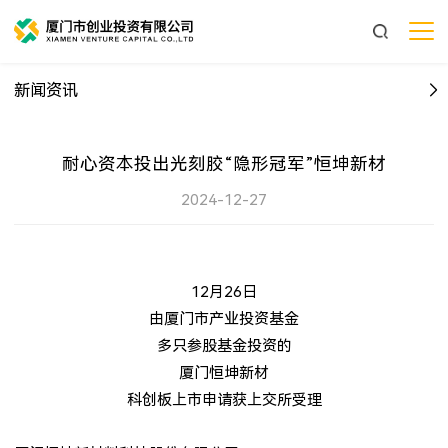
新闻资讯
耐心资本投出光刻胶“隐形冠军”恒坤新材
2024-12-27
12月26日
由厦门市产业投资基金
多只参股基金投资的
厦门恒坤新材
科创板上市申请获上交所受理