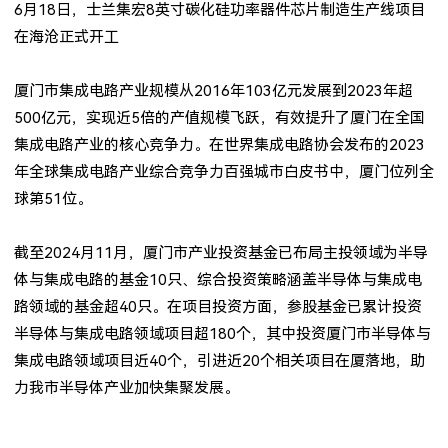
6月18日，士兰集宏8英寸碳化硅功率器件芯片制造生产线项目
在海沧正式开工
厦门市集成电路产业规模从2016年103亿元发展到2023年超
500亿元，实现近5倍的产值规模飞跃，有效提升了厦门在全国
集成电路产业的核心竞争力。在世界集成电路协会发布的2023
年全球集成电路产业综合竞争力百强城市白皮书中，厦门位列全
球第51位。
截至2024月11月，厦门市产业投资基金已布局主投领域为半导
体与集成电路的基金10只、综合投资策略涵盖半导体与集成电
路领域的基金超40只。在项目投资方面，参股基金已累计投资
半导体与集成电路领域项目超180个，其中投资厦门市半导体与
集成电路领域项目近40个，引进近20个相关项目在厦落地，助
力我市半导体产业加快集聚发展。