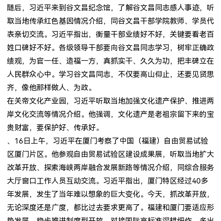
随后，习近平来到谷文昌纪念馆，了解谷文昌同志感人事迹，听
取当地传承红色基因情况介绍，同谷文昌干部学院教师、学员代
表亲切交流。习近平指出，衡量干部业绩好不好，关键要看老百
姓口碑好不好。各级领导干部要向谷文昌同志学习，树牢正确政
绩观，为官一任、造福一方，真抓实干、久久为功，把丰碑立在
人民群众心中。学习谷文昌同志，不仅要高山仰止，还要见贤思
齐，像他那样做人、为政。
在关帝文化产业园，习近平听取当地加强文化遗产保护、推进两
岸文化交流等情况介绍。他强调，文化遗产是老祖宗留下来的宝
贵财富，要保护好、传承好。
、16日上午，习近平在厦门考察了中国（福建）自由贸易试验
区厦门片区。他参观自由贸易试验区建设成果展，听取当地扩大
改革开放、探索海峡两岸融合发展新路等情况介绍，同综合服务
大厅窗口工作人员互动交流。习近平指出，厦门特区经过40多
年发展，发生了当年难以想象的巨大变化。今天，抓改革开放，
无论深度还是广度，都比过去要求更高了。福建和厦门要适应形
势发展，稳步推进制度型开放，对接国际高标准深耕细作，多出