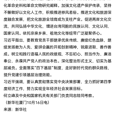
化革命史料和革命文物研究阐释。加强文化遗产保护传承，坚持
不懈做好以文化人工作，积极推进移风易俗。推进文化和旅游深
度融合发展，把文化旅游业培育成为支柱产业。促进两岸文化交
流，共同弘扬中华文化，增进台湾同胞的民族认同、文化认同、
国家认同。依托宗亲乡亲、祖地文化等纽带广泛凝聚侨心。
习近平指出，要教育党员干部继承优良传统、赓续红色血脉，继
续发扬敢为人先、爱拼会赢的开拓创新精神，锐意进取、善作善
成。树立和践行造福人民的政绩观，不忘初心、担当作为、廉洁
奉公，永葆共产党人的政治本色。深化整治形式主义，切实为基
层减负。全面落实“四下基层”制度，走好新时代党的群众路线，
提升党建引领基层治理效能。
习近平强调，要认真贯彻落实党中央决策部署，全力抓好第四季
度经济工作，努力实现全年经济社会发展目标。
何立峰及中央和国家机关有关部门负责同志陪同考察。
（新华社厦门10月16日电）
来源：新华社