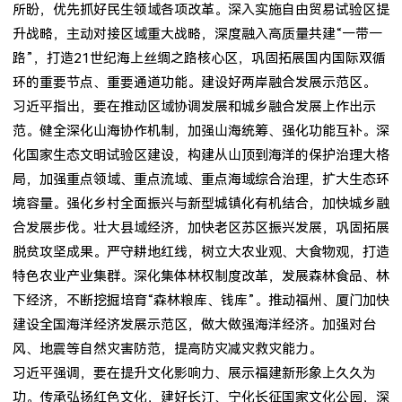
所盼，优先抓好民生领域各项改革。深入实施自由贸易试验区提
升战略，主动对接区域重大战略，深度融入高质量共建“一带一
路”，打造21世纪海上丝绸之路核心区，巩固拓展国内国际双循
环的重要节点、重要通道功能。建设好两岸融合发展示范区。
习近平指出，要在推动区域协调发展和城乡融合发展上作出示
范。健全深化山海协作机制，加强山海统筹、强化功能互补。深
化国家生态文明试验区建设，构建从山顶到海洋的保护治理大格
局，加强重点领域、重点流域、重点海域综合治理，扩大生态环
境容量。强化乡村全面振兴与新型城镇化有机结合，加快城乡融
合发展步伐。壮大县域经济，加快老区苏区振兴发展，巩固拓展
脱贫攻坚成果。严守耕地红线，树立大农业观、大食物观，打造
特色农业产业集群。深化集体林权制度改革，发展森林食品、林
下经济，不断挖掘培育“森林粮库、钱库”。推动福州、厦门加快
建设全国海洋经济发展示范区，做大做强海洋经济。加强对台
风、地震等自然灾害防范，提高防灾减灾救灾能力。
习近平强调，要在提升文化影响力、展示福建新形象上久久为
功。传承弘扬红色文化，建好长汀、宁化长征国家文化公园，深