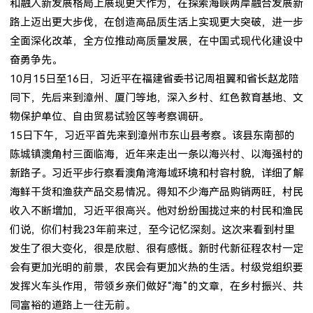
和融入新发展格局上展现更大作为，在探索海峡两岸融合发展新
路上迈出更大步伐，在创造高品质生活上实现更大突破，进一步
全面深化改革，全方位推动高质量发展，在中国式现代化建设中
奋勇争先。
10月15日至16日，习近平在福建省委书记周祖翼和省长赵龙陪
同下，先后来到漳州、厦门等地，深入乡村、红色教育基地、文
物保护单位、自由贸易试验区等考察调研。
15日下午，习近平首先来到漳州市东山县考察。该县东南部的
陈城镇澳角村三面临海，近年来走出一条以海兴村、以海强村的
新路子。习近平步行察看澳角湾海域环境和村容村貌，详细了解
海鲜干货和渔获产品交易情况。得知不少海产品购销两旺，村民
收入不断增加，习近平很高兴。他对纷纷围拢过来的村民和渔民
们说，你们村我23年前来过，至今记忆深刻。这次来看到村里
发生了很大变化，很是欣慰、很有感慨。新时代新征程农村一定
会有更加光明的前景，农民会有更加火热的生活。村级党组织要
发挥火车头作用，带领乡亲们做好“海”的文章，在乡村振兴、共
同富裕的道路上一往无前。