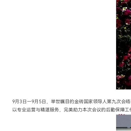
9
月
3
日—
9
月
5
日，举世瞩目的金砖国家领导人第九次会晤
以专业运营与精湛服务，完美助力本次会议的后勤保障工