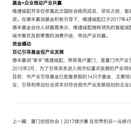
基金
+
企业推动产业共赢
唯捷城配并非仅依靠此次国际会晤而成名，早在之前，敏
资。在德丰嘉润基金积极引导下，唯捷城配已于
2017
年
4
德丰基金合伙人邱嘉晟表示，唯捷城配拥有领先的智能城
城市餐饮及新零售的消费升级，带动产业共赢。
资金撬动
百亿引导基金促产业发展
德丰嘉润“牵手”唯捷城配，带其落户厦门，是厦门市产
2015
年
2
月，为了引导资本进入我市拟重点发展的产业领
目前，市产业引导基金已批复参股的
14
只子基金，主要投
业，引导和带动社会资本对符合我市产业发展规划的企业
上一篇：厦门创投协会｜2017绿沙赛 在世界的另一头修