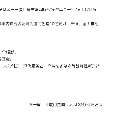
子基金——厦门德丰嘉润股权投资基金于
2016
年
12
月投
3
年内唯捷城配可为厦门创造
10
亿元以上产值，全面推动
一个缩影。
导基金。
、文化创意、现代服务业、高端装备制造等战略性新兴产
下一篇：让厦门走向世界 让家务回归好慷