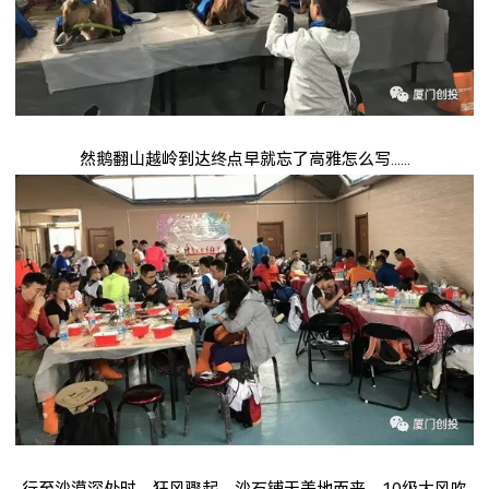
然鹅翻山越岭到达终点早就忘了高雅怎么写
......
行至沙漠深处时，狂风骤起，沙石铺天盖地而来，
10
级大风吹