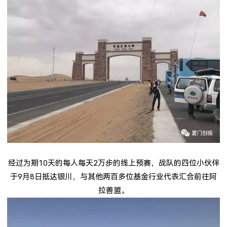
经过为期
10
天的每人每天
2
万步的线上预赛，战队的四位小伙伴
于
9
月
8
日抵达银川，与其他两百多位基金行业代表汇合前往阿
拉善盟。