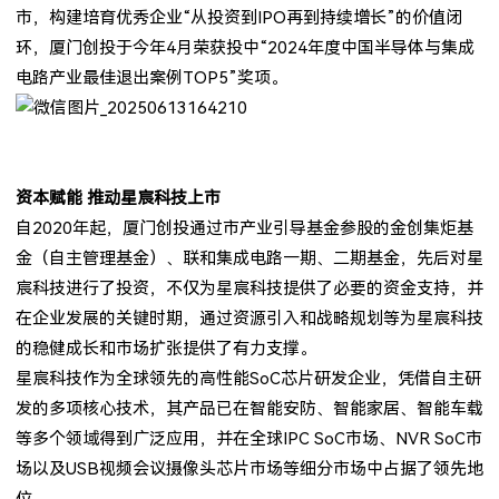
市，构建培育优秀企业“从投资到IPO再到持续增长”的价值闭
环，厦门创投于今年4月荣获投中“2024年度中国半导体与集成
电路产业最佳退出案例TOP5”奖项。
资本赋能 推动星宸科技上市
自2020年起，厦门创投通过市产业引导基金参股的金创集炬基
金（自主管理基金）、联和集成电路一期、二期基金，先后对星
宸科技进行了投资，不仅为星宸科技提供了必要的资金支持，并
在企业发展的关键时期，通过资源引入和战略规划等为星宸科技
的稳健成长和市场扩张提供了有力支撑。
星宸科技作为全球领先的高性能SoC芯片研发企业，凭借自主研
发的多项核心技术，其产品已在智能安防、智能家居、智能车载
等多个领域得到广泛应用，并在全球IPC SoC市场、NVR SoC市
场以及USB视频会议摄像头芯片市场等细分市场中占据了领先地
位。