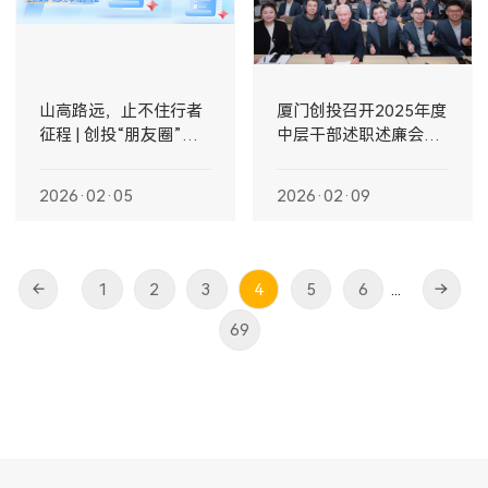
山高路远，止不住行者
厦门创投召开2025年度
征程 | 创投“朋友圈”分
中层干部述职述廉会暨
享合集
优秀行研表彰大会
2026·02·05
2026·02·09
1
2
3
4
5
6
...
69