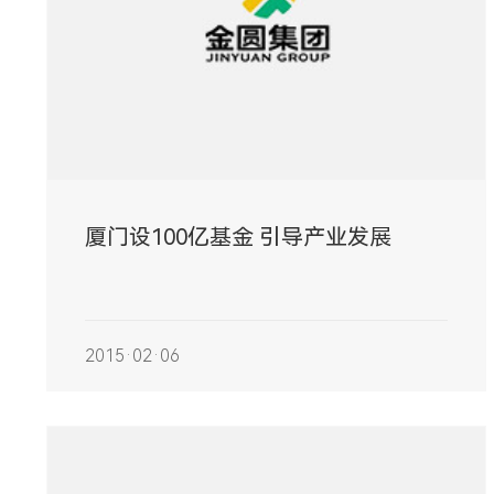
厦门设100亿基金 引导产业发展
2015·02·06