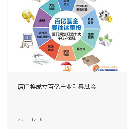
厦门将成立百亿产业引导基金
2014·12·05