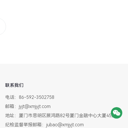
联系我们
电话：86-592-3502758
邮箱：jyjt@xmjyjt.com
地址：厦门市思明区展鸿路82号厦门金融中心大厦45层
纪检监督举报邮箱：jubao@xmjyjt.com