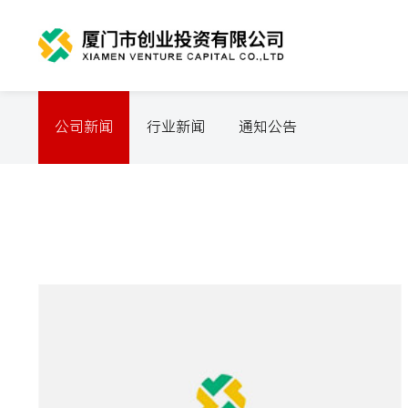
公司新闻
行业新闻
通知公告