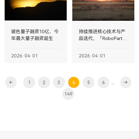
玻色量子融资10亿，今
持续推进核心技术与产
年最大量子融资诞生
品迭代，「RoboParty
萝博派对」完成 2000
万美元天使轮融资
2026·04·01
2026·04·01
1
2
3
4
5
6
...
149