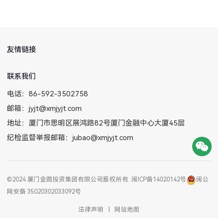
友情链接
联系我们
电话：86-592-3502758
邮箱：jyjt@xmjyjt.com
地址：厦门市思明区展鸿路82号厦门金融中心大厦45层
纪检监督举报邮箱：jubao@xmjyjt.com
©2024 厦门金圆投资集团有限公司版权所有.
闽ICP备14020142号
闽公
网安备 35020302033092号
法律声明
|
网站地图