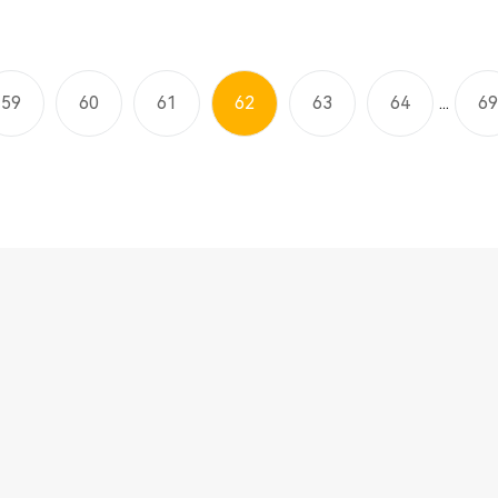
59
60
61
62
63
64
...
69