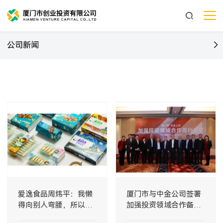
公司新闻
爱逸食品周炜平：我懒
厦门市与中金公司签署
得向别人弯腰，所以只
加强投资领域合作备忘
能把产品做得很屌
录