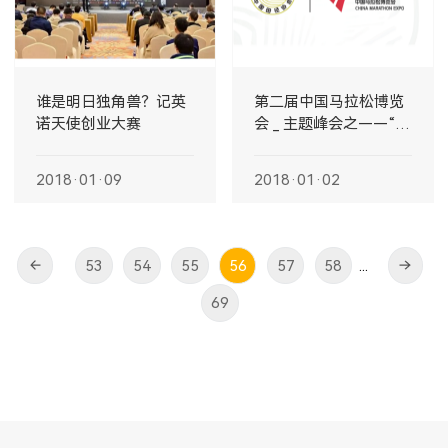
谁是明日独角兽？记英
第二届中国马拉松博览
诺天使创业大赛
会 _ 主题峰会之——“体
育+资本”主题峰会
2018·01·09
2018·01·02
53
54
55
56
57
58
...
69